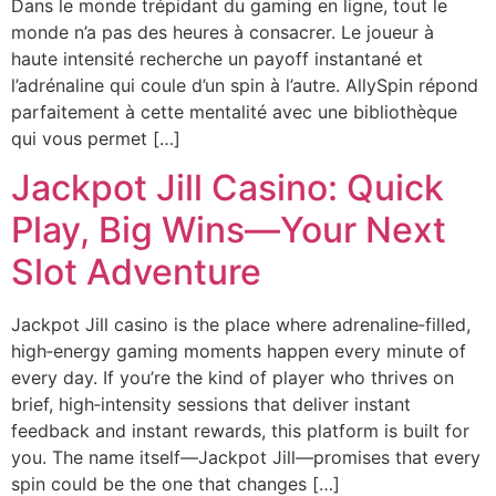
Dans le monde trépidant du gaming en ligne, tout le
monde n’a pas des heures à consacrer. Le joueur à
haute intensité recherche un payoff instantané et
l’adrénaline qui coule d’un spin à l’autre. AllySpin répond
parfaitement à cette mentalité avec une bibliothèque
qui vous permet […]
Jackpot Jill Casino: Quick
Play, Big Wins—Your Next
Slot Adventure
Jackpot Jill casino is the place where adrenaline‑filled,
high‑energy gaming moments happen every minute of
every day. If you’re the kind of player who thrives on
brief, high‑intensity sessions that deliver instant
feedback and instant rewards, this platform is built for
you. The name itself—Jackpot Jill—promises that every
spin could be the one that changes […]