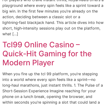
playground where every spin feels like a sprint toward a
big win. In the first few minutes you’re already on the
action, deciding between a classic slot or a
lightning‑fast blackjack hand. This article dives into how
short, high‑intensity sessions play out on the platform,
what […]
Tcl99 Online Casino –
Quick‑Hit Gaming for the
Modern Player
When you fire up the tcl 99 platform, you’re stepping
into a world where every spin feels like a sprint—no
long‑haul marathons, just instant thrills. 1. The Pulse of a
Short‑Session Experience Imagine reaching for your
phone on a lunch break, opening the browser, and
within seconds you’re spinning a slot that could land a