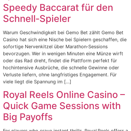
Speedy Baccarat für den
Schnell‑Spieler
Warum Geschwindigkeit bei Gemo Bet zählt Gemo Bet
Casino hat sich eine Nische bei Spielern geschaffen, die
sofortige Nervenkitzel über Marathon‑Sessions
bevorzugen. Wer in wenigen Minuten eine Münze wirft
oder das Rad dreht, findet die Plattform perfekt für
hochintensive Ausbrüche, die schnelle Gewinne oder
Verluste liefern, ohne langfristiges Engagement. Für
viele liegt die Spannung im […]
Royal Reels Online Casino –
Quick Game Sessions with
Big Payoffs
For players who crave instant thrills, Royal Reels offers a