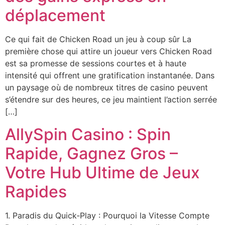
déplacement
Ce qui fait de Chicken Road un jeu à coup sûr La
première chose qui attire un joueur vers Chicken Road
est sa promesse de sessions courtes et à haute
intensité qui offrent une gratification instantanée. Dans
un paysage où de nombreux titres de casino peuvent
s’étendre sur des heures, ce jeu maintient l’action serrée
[…]
AllySpin Casino : Spin
Rapide, Gagnez Gros –
Votre Hub Ultime de Jeux
Rapides
1. Paradis du Quick‑Play : Pourquoi la Vitesse Compte