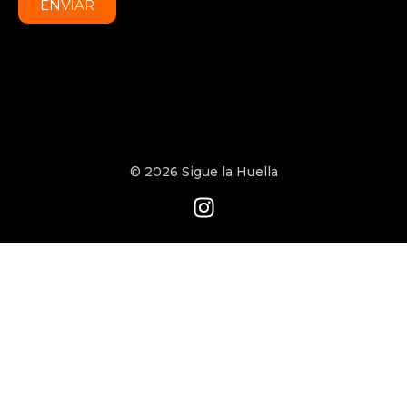
ENVIAR
© 2026 Sigue la Huella