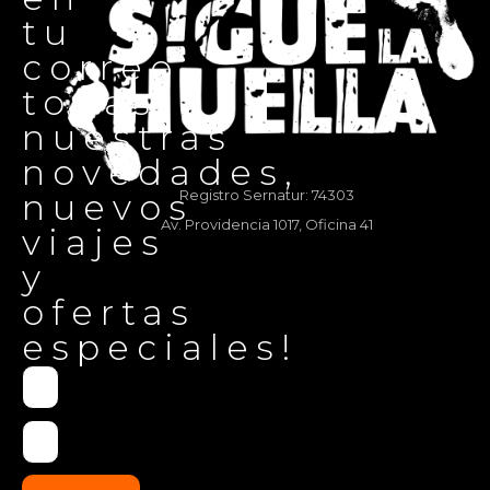
tu
correo
todas
nuestras
novedades,
nuevos
Registro Sernatur: 74303
Av. Providencia 1017, Oficina 41
viajes
y
ofertas
especiales!