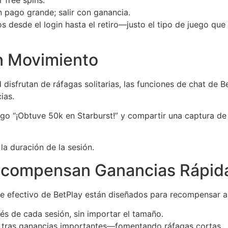
 free spins.
 pago grande; salir con ganancia.
 desde el login hasta el retiro—justo el tipo de juego que
en Movimiento
 disfrutan de ráfagas solitarias, las funciones de chat de 
ias.
go “¡Obtuve 50k en Starburst!” y compartir una captura de
la duración de la sesión.
ecompensan Ganancias Rápid
 de efectivo de BetPlay están diseñados para recompensar 
és de cada sesión, sin importar el tamaño.
 tras ganancias importantes—fomentando ráfagas cortas.