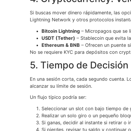
Si buscas mover dinero rápidamente, las opc
Lightning Network y otros protocolos instant
Bitcoin Lightning
– Micropagos que se liq
USDT (Tether)
– Stablecoin que evita la
Ethereum & BNB
– Ofrecen un puente sin
No se requiere KYC para depósitos con crypto
5. Tiempo de Decisión
En una sesión corta, cada segundo cuenta. L
alcanzar su límite de sesión.
Un flujo típico podría ser:
Seleccionar un slot con bajo tiempo de g
Realizar un solo giro o un pequeño bloqu
Si ganas, decidir al instante si retirar o i
Si pierdes, revisar tu saldo y continuar o 