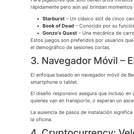
rápidamente pero aún así brindan momentos 
Starburst
– Un clásico slot de cinco carr
Book of Dead
– Conocido por su función
Gonzo’s Quest
– Una mecánica de carret
Estos juegos son preferidos por usuarios que
el demográfico de sesiones cortas.
3. Navegador Móvil – E
El enfoque basado en navegador móvil de Bet
smartphone o tablet.
El diseño responsivo asegura que incluso en u
quienes van en transporte, o esperan un asce
La ausencia de pasos de instalación signific
la oficina.
4. Cryptocurrency: Vel