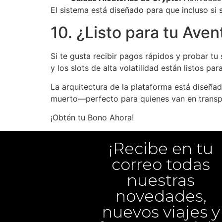
El sistema está diseñado para que incluso si 
10. ¿Listo para tu Ave
Si te gusta recibir pagos rápidos y probar tu 
y los slots de alta volatilidad están listos para
La arquitectura de la plataforma está diseñad
muerto—perfecto para quienes van en transpo
¡Obtén tu Bono Ahora!
¡Recibe en tu
correo todas
nuestras
novedades,
nuevos viajes y