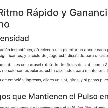
 Ritmo Rápido y Gananc
no
ntensidad
cación instantánea, ofreciendo una plataforma donde cada 
ignificantes, y el ciclo de juego está diseñado para decisi
 que notas es un carrusel rotatorio de títulos de slots co
os no solo son populares; están diseñados para mantener a l
 de emoción: ingresas, eliges un slot, giras, y si ganas p
os que Mantienen el Pulso en
entre reuniones o descansos para el café,
Bet Play
ofrece u