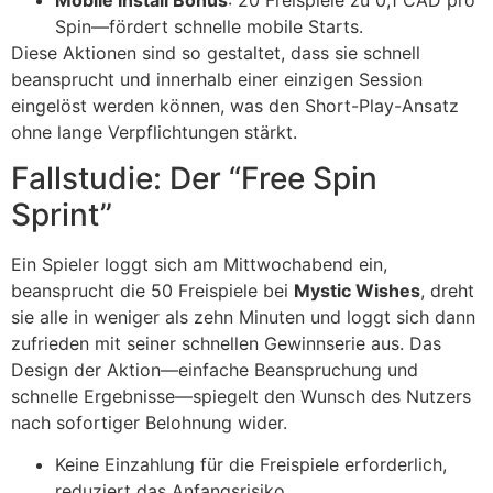
Spin—fördert schnelle mobile Starts.
Diese Aktionen sind so gestaltet, dass sie schnell
beansprucht und innerhalb einer einzigen Session
eingelöst werden können, was den Short-Play-Ansatz
ohne lange Verpflichtungen stärkt.
Fallstudie: Der “Free Spin
Sprint”
Ein Spieler loggt sich am Mittwochabend ein,
beansprucht die 50 Freispiele bei
Mystic Wishes
, dreht
sie alle in weniger als zehn Minuten und loggt sich dann
zufrieden mit seiner schnellen Gewinnserie aus. Das
Design der Aktion—einfache Beanspruchung und
schnelle Ergebnisse—spiegelt den Wunsch des Nutzers
nach sofortiger Belohnung wider.
Keine Einzahlung für die Freispiele erforderlich,
reduziert das Anfangsrisiko.