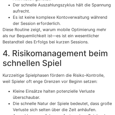
Der schnelle Auszahlungszyklus hält die Spannung
aufrecht.
Es ist keine komplexe Kontoverwaltung während
der Session erforderlich.
Diese Routine zeigt, warum mobile Optimierung mehr
als nur Bequemlichkeit ist—es ist ein wesentlicher
Bestandteil des Erfolgs bei kurzen Sessions.
4. Risikomanagement beim
schnellen Spiel
Kurzzeitige Spielphasen fördern die Risiko-Kontrolle,
weil Spieler oft enge Grenzen vor Beginn setzen:
Kleine Einsätze halten potenzielle Verluste
überschaubar.
Die schnelle Natur der Spiele bedeutet, dass große
Verluste sich selten über die Zeit anhäufen.