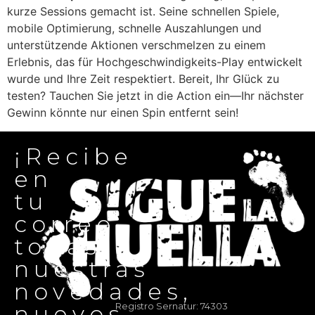
kurze Sessions gemacht ist. Seine schnellen Spiele,
mobile Optimierung, schnelle Auszahlungen und
unterstützende Aktionen verschmelzen zu einem
Erlebnis, das für Hochgeschwindigkeits-Play entwickelt
wurde und Ihre Zeit respektiert. Bereit, Ihr Glück zu
testen? Tauchen Sie jetzt in die Action ein—Ihr nächster
Gewinn könnte nur einen Spin entfernt sein!
¡Recibe
en
tu
correo
todas
nuestras
novedades,
nuevos
Registro Sernatur: 74303