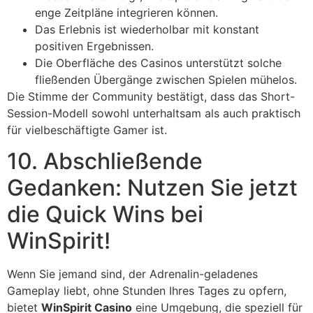
enge Zeitpläne integrieren können.
Das Erlebnis ist wiederholbar mit konstant
positiven Ergebnissen.
Die Oberfläche des Casinos unterstützt solche
fließenden Übergänge zwischen Spielen mühelos.
Die Stimme der Community bestätigt, dass das Short-
Session-Modell sowohl unterhaltsam als auch praktisch
für vielbeschäftigte Gamer ist.
10. Abschließende
Gedanken: Nutzen Sie jetzt
die Quick Wins bei
WinSpirit!
Wenn Sie jemand sind, der Adrenalin-geladenes
Gameplay liebt, ohne Stunden Ihres Tages zu opfern,
bietet
WinSpirit Casino
eine Umgebung, die speziell für