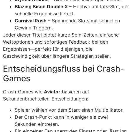
Blazing Bison Double X
– Hochvolatilitäts-Slot, der
schnelle Ergebnisse liefert.
Carnival Rush
– Spannende Slots mit schnellen
Gewinn-Triggern.
Jeder dieser Titel bietet kurze Spin-Zeiten, einfache
Wettoptionen und sofortiges Feedback bei den
Ergebnissen—perfekt für diejenigen, die
Geschwindigkeit über längere Strategien stellen.
Entscheidungsfluss bei Crash-
Games
Crash-Games wie
Aviator
basieren auf
Sekundenbruchteilen-Entscheidungen:
Spieler wählen vor dem Start einen Multiplikator.
Der Crash-Punkt kann in weniger als zwei
Sekunden eintreten.
Ein einzelner Tap sperrt den Einsatz oder lässt ihn