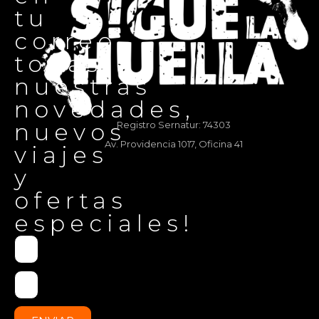
tu
correo
todas
nuestras
novedades,
nuevos
Registro Sernatur: 74303
Av. Providencia 1017, Oficina 41
viajes
y
ofertas
especiales!